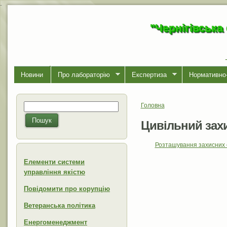
-
"Чернігівська
Новини
Про лабораторiю
Експертиза
Нормативно-
Головна
Пошук
Ви є тут
Пошукова форма
Пошук
Цивільний зах
Розташування захисних с
Елементи системи
управління якістю
Повідомити про корупцію
Ветеранська політика
Енергоменеджмент