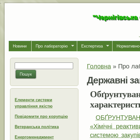
-
"Чернігівська
Новини
Про лабораторiю
Експертиза
Нормативно-
Головна
»
Про ла
Пошук
Ви є тут
Пошукова форма
Пошук
Державні за
Обґрунтуван
Елементи системи
характеристи
управління якістю
Повідомити про корупцію
ОБҐРУНТУВАННЯ
«Хімічні реакти
Ветеранська політика
системою закупі
Енергоменеджмент