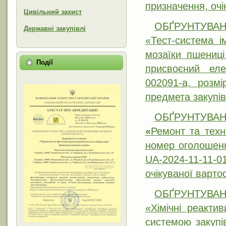
призначення, очі
Цивільний захист
ОБҐРУНТУВАННЯ
Державні закупівлі
«Тест-система і
мозаїки пшениці
Події
присвоєний еле
002091-a, розмі
предмета закупів
ОБҐРУНТУВА
«
Ремонт та техн
номер оголошенн
UA-2024-11-11
очікуваної вартос
ОБҐРУНТУВАННЯ
«Хімічні реакти
системою закупі