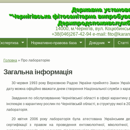
Державна установ
"Чернігівська фітосанітарна випробув
Держпродспоживслужб
14000, м.Чернігів, вул. Коцюбинсь
+38(046)267-42-94 e-mail: fito@karant
Експертиза
Нормативно-правова база
Довідник
Статті
Головна
»
Про лабораторiю
Ви є тут
Загальна інформація
30 червня 1993 року Верховною Радою України прийнято Закон Укра
дату можна офіційно вважати днем створення Національної служби з кара
Завдання по обслуговуванню Чернігівської області в сфері карантин
інспекцію з карантину рослин по Чернігівській області, в структуру якої в
лабораторія.
20 квітня 2006 року лабораторія була атестована Українським д
сертифікації з правом на проведення ентомологічної, мікологічної, 