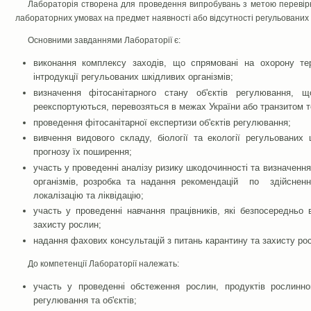
Лабораторія створена для проведення випробувань з метою перевірки
лабораторних умовах на предмет наявності або відсутності регульованих т
Основними завданнями Лабораторії є:
виконання комплексу заходів, що спрямовані на охорону тер
інтродукції регульованих шкідливих організмів;
визначення фітосанітарного стану об'єктів регулювання, щ
реекспортуються, перевозяться в межах України або транзитом т
проведення фітосанітарної експертизи об'єктів регулювання;
вивчення видового складу, біології та екології регульованих 
прогнозу їх поширення;
участь у проведенні аналізу ризику шкодочинності та визначенн
організмів, розробка та надання рекомендацій по здійсне
локалізацію та ліквідацію;
участь у проведенні навчання працівників, які безпосередньо 
захисту рослин;
надання фахових консультацій з питань карантину та захисту ро
До компетенції Лабораторії належать:
участь у проведенні обстеження рослин, продуктів рослинно
регулювання та об'єктів;