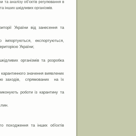
 та аналізу об’єктів регулювання в
а інших шкідливих організмів.
иторії України від занесення та
о імпортуються, експортуються,
ериторією України;
шкідливих організмів та розробка
я карантинного значення виявлених
нню заходів, спрямованих на їх
виконують роботи із карантину та
слин.
го походження та інших об'єктів