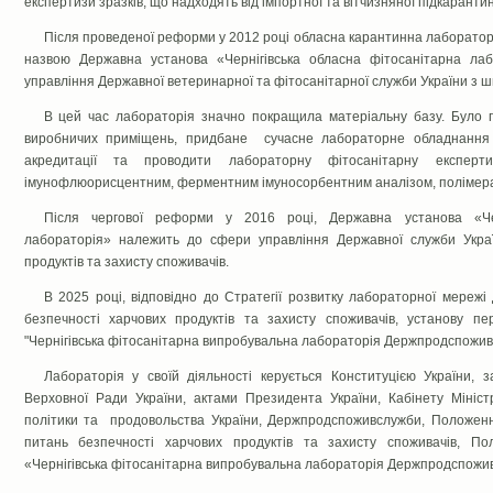
експертизи зразків, що надходять від імпортної та вітчизняної підкарантин
Після проведеної реформи у 2012 році обласна карантинна лаборатор
назвою Державна установа «Чернігівська обласна фітосанітарна л
управління Державної ветеринарної та фітосанітарної служби України з
В цей час лабораторія значно покращила матеріальну базу. Було 
виробничих приміщень, придбане сучасне лабораторне обладнанн
акредитації та проводити лабораторну фітосанітарну експе
імунофлюорисцентним, ферментним імуносорбентним аналізом, полімераз
Після чергової реформи у 2016 році, Державна установа «Чер
лабораторія» належить до сфери управління Державної служби Украї
продуктів та захисту споживачів.
В 2025 році, відповідно до Стратегії розвитку лабораторної мережі
безпечності харчових продуктів та захисту споживачів, установу п
"Чернігівська фітосанітарна випробувальна лабораторія Держпродспожив
Лабораторія у своїй діяльності керується Конституцією України
Верховної Ради України, актами Президента України, Кабінету Мініст
політики та продовольства України, Держпродспоживслужби, Положен
питань безпечності харчових продуктів та захисту споживачів, П
«Чернігівська фітосанітарна випробувальна лабораторія Держпродспожи