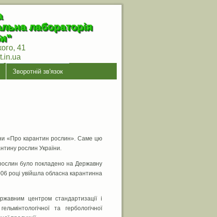
а
альна лабораторія
и"
кого, 41
.in.ua
Зворотній зв'язок
їни «Про карантин рослин». Саме цю
нтину рослин України.
у рослин було покладено на Державну
 2006 році увійшла обласна карантинна
ержавним центром стандартизації і
гельмінтологічної та гербологічної