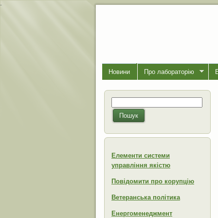
-
Новини
Про лабораторiю
Пошук
Пошукова форма
Пошук
Елементи системи
управління якістю
Повідомити про корупцію
Ветеранська політика
Енергоменеджмент