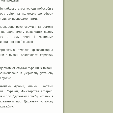
ної продукції.
ія набула статусу юридичної особи з
абораторія» та належала до сфери
 ширшими повноваженнями.
проведено реконструкція та ремонт
я що дало змогу розширити сферу
ртизу в тому числі і методами
ноланцюгової реакції .
нігівська обласна фітосанітарна
ни з питань безпечності харчових
 Державної служби України з питань
ерейменовано в Державну установу
служби".
, законами України, іншими актами
рів України, Міністерства аграрної
ням про Державну службу України з
оложенням про Державну установу
вслужби».