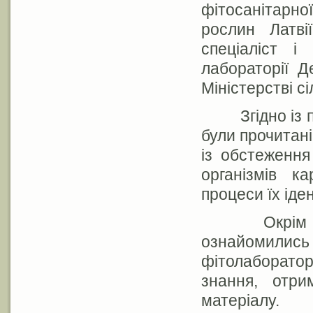
фітосанітарн
рослин Латв
спеціаліст і 
лабораторії 
Міністерстві с
Згідно із п
були прочитані
із обстеження
організмів ка
процеси їх іде
Окрім 
ознайомил
фітолаборато
знання, отри
матеріалу.