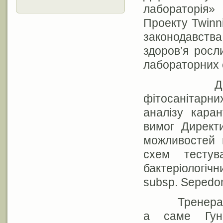
лабораторія»
Проекту Twinn
законодавств
здоров’я росл
лабораторних 
Дане нав
фітосанітарних
аналізу каран
вимог Директ
можливостей 
схем тестув
бактеріологічн
subsp. Sepedon
Тренерами н
а саме Гуні