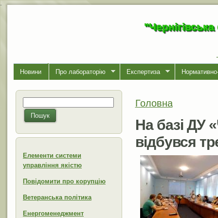
-
"Чернігівська
Новини
Про лабораторiю
Експертиза
Нормативно-
Головна
Пошук
Ви є тут
Пошукова форма
Пошук
На базі ДУ 
відбувся тр
Елементи системи
управління якістю
Повідомити про корупцію
Ветеранська політика
Енергоменеджмент