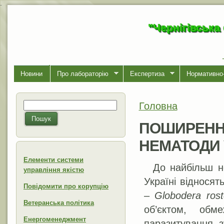
-
"Чернігівська
Новини
Про лабораторiю
Експертиза
Нормативно-
Головна
Пошук
Ви є тут
Пошукова форма
Пошук
ПОШИРЕННЯ
НЕМАТОДИ У
Елементи системи
До найбільш н
управління якістю
Україні віднося
Повідомити про корупцію
–
Globodera rost
Ветеранська політика
об’єктом, обм
Енергоменеджмент
паразитування з