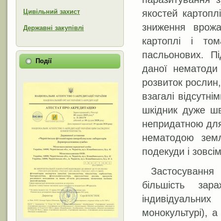
Цивільний захист
якостей картопл
зниження врожа
Державні закупівлі
картоплі і то
пасльонових. Пі
Події
даної нематоди 
розвиток рослин,
взагалі відсутн
шкідник дуже шв
непридатною для
нематодою земл
подекуди і зовсім
Застосування
більшість зар
індивідуальни
монокультурі), 