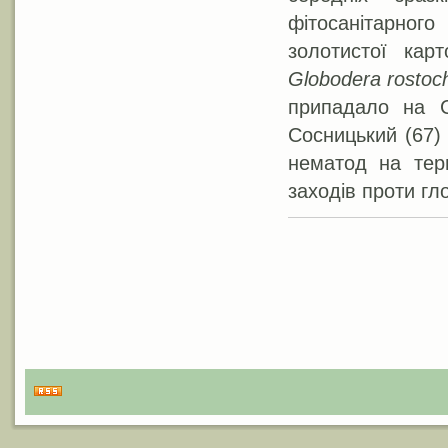
фітосанітарно
золотистої кар
Globodera rostoch
припадало на С
Сосницький (67)
нематод на тери
заходів проти гл