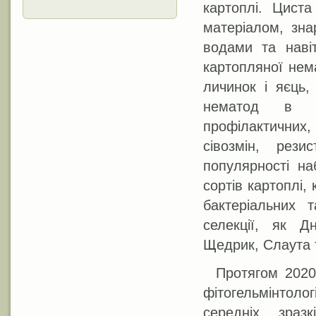
картоплі. Цист
матеріалом, зна
водами та навіт
картопляної нем
личинок і яєць,
нематод в ус
профілактичних,
сівозмін, рези
популярності на
сортів картоплі,
бактеріальних 
селекції, як Дн
Щедрик, Слаута т
Протягом 2020
фітогельмінтолог
середніх зраз