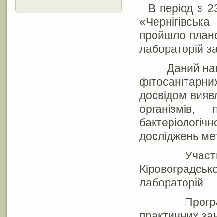
В період з 2
«Чернігівськ
пройшло плано
лабораторій за
Даний навча
фітосанітарни
досвідом вияв
організмів,
бактеріологіч
досліджень ме
Участь у з
Кіровоградсько
лабораторій.
Програма с
практичних з