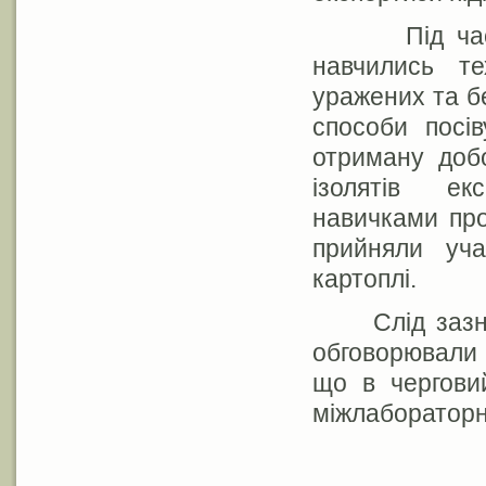
Під час на
навчились те
уражених та б
способи посі
отриману добо
ізолятів ек
навичками про
прийняли уча
картоплі.
Слід зазнач
обговорювали 
що в чергови
міжлабораторн