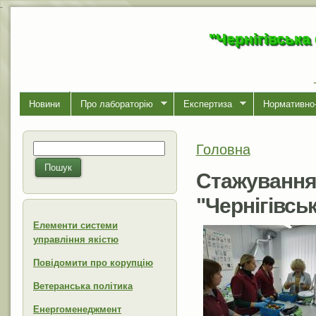
-
"Чернігівська
Новини
Про лабораторiю
Експертиза
Нормативно-
Головна
Пошук
Ви є тут
Пошукова форма
Пошук
Стажування 
"Чернігівсь
Елементи системи
управління якістю
Повідомити про корупцію
Ветеранська політика
Енергоменеджмент