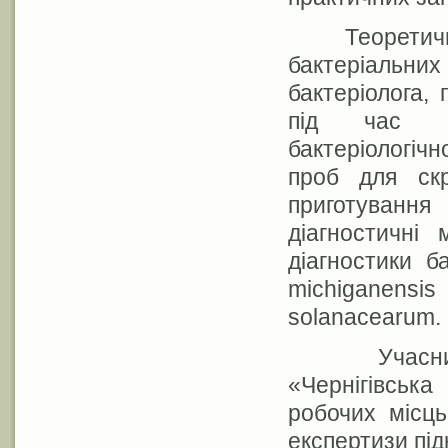
Теоретична 
бактеріальних
бактеріолога,
під час ро
бактеріологічн
проб для скри
приготування
діагностичні
діагностики б
michiganens
solanacearum.
Учасники 
«Чернігівськ
робочих місць
експертизи під