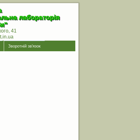
а
альна лабораторія
и"
кого, 41
.in.ua
Зворотній зв'язок