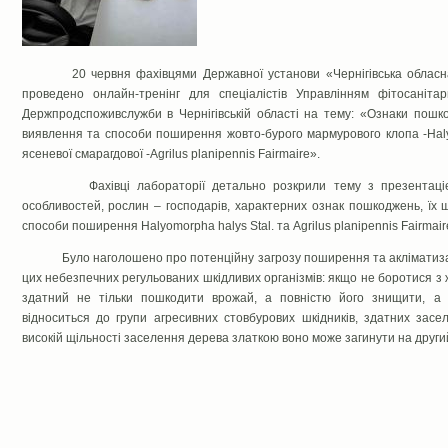
20 червня фахівцями Державної установи «Чернігівська обласна
проведено онлайн-тренінг для спеціалістів Управлінням фітосаніта
Держпродспоживслужби в Чернігівській області на тему: «Ознаки пошк
виявлення та способи поширення жовто-бурого мармурового клопа -Halyo
ясеневої смарагдової -Agrilus planipennis Fairmairе».
Фахівці лабораторії детально розкрили тему з презентацією
особливостей, рослин – господарів, характерних ознак пошкоджень, їх 
способи поширення Halyomorpha halys Stal. та Agrilus planipennis Fairmair
Було наголошено про потенційну загрозу поширення та акліматизації
цих небезпечних регульованих шкідливих організмів: якщо не боротися з
здатний не тільки пошкодити врожай, а повністю його знищити, а
відноситься до групи агресивних стовбурових шкідників, здатних засе
високій щільності заселення дерева златкою воно може загинути на другий 