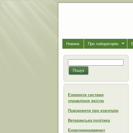
-
Новини
Про лабораторiю
Пошук
Пошукова форма
Пошук
Елементи системи
управління якістю
Повідомити про корупцію
Ветеранська політика
Енергоменеджмент