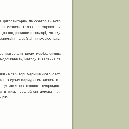
 фітосанітарна лабораторія» було
рної безпеки Головного управління
одження, рослини-господарі, методи
morpha halys Stal. та вузькозлатки
 матеріалів щодо морфологічних
шкодочинність, методи виявлення та
е.
 на території Чернігівської області
 жовто-бурим мармуровим клопом, він
 вузькозлатка ясенева смарагдова
ляти живі, неослаблені дерева (при
рік).