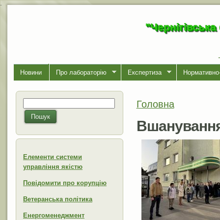
-
"Чернігівська
Новини
Про лабораторiю
Експертиза
Нормативно-
Головна
Пошук
Ви є тут
Пошукова форма
Пошук
Вшанування
Елементи системи
управління якістю
Повідомити про корупцію
Ветеранська політика
Енергоменеджмент