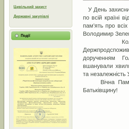
Цивільний захист
У День захисни
Державні закупівлі
по всій країні 
пам’ять про всіх
Володимир Зеле
Події
Колектив Д
Держпродспожив
дорученням Го
вшанували хвили
та незалежність 
Вічна Пам’ять
Батьківщину!