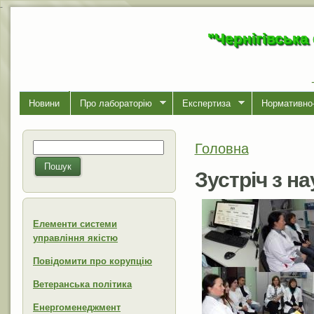
-
"Чернігівська
Новини
Про лабораторiю
Експертиза
Нормативно-
Головна
Пошук
Ви є тут
Пошукова форма
Пошук
Зустріч з н
Елементи системи
управління якістю
Повідомити про корупцію
Ветеранська політика
Енергоменеджмент