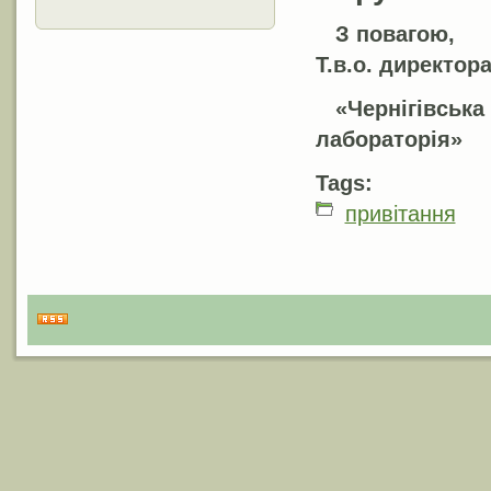
З повагою,
Т.в.о. директор
«Чернігі
лаборат
Tags:
привiтання