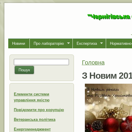
-
"Чернігівська
Новини
Про лабораторiю
Експертиза
Нормативно-
Головна
Пошук
Ви є тут
Пошукова форма
Пошук
З Новим 201
Елементи системи
управління якістю
Повідомити про корупцію
Ветеранська політика
Енергоменеджмент