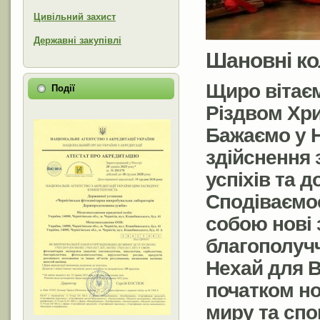
Цивільний захист
Державні закупівлі
Шановні ко
Щиро вітаєм
Події
Різдвом Хр
Бажаємо у Н
здійснення 
успіхів та д
Сподіваємос
собою нові 
благополучч
Нехай для В
початком но
миру та спо